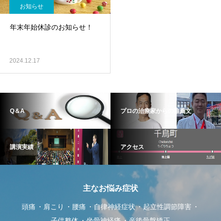
お知らせ
年末年始休診のお知らせ！
2024.12.17
Q＆A
プロの治療家からの推薦文
講演実績
アクセス
主なお悩み症状
頭痛
肩こり
腰痛
自律神経症状
起立性調節障害
子供整体
坐骨神経痛
産後骨盤矯正