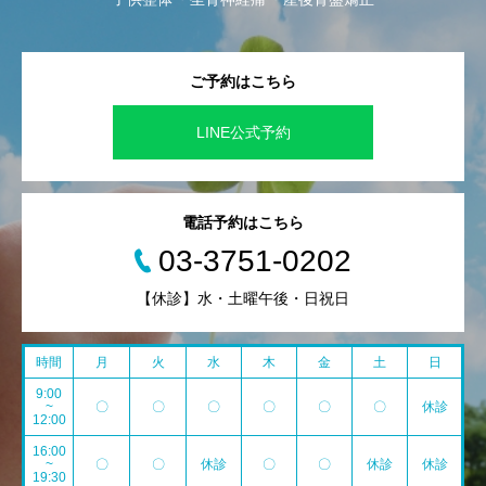
ご予約はこちら
LINE公式予約
電話予約はこちら
03-3751-0202
【休診】水・土曜午後・日祝日
時間
月
火
水
木
金
土
日
9:00
~
〇
〇
〇
〇
〇
〇
休診
12:00
16:00
~
〇
〇
休診
〇
〇
休診
休診
19:30