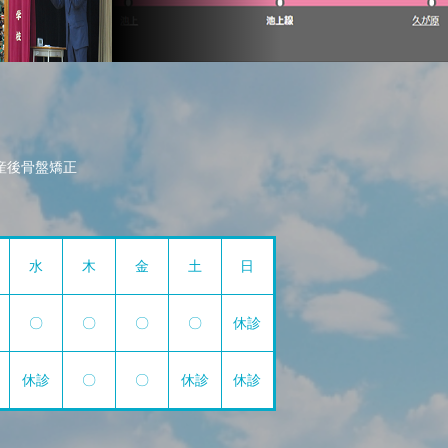
産後骨盤矯正
水
木
金
土
日
〇
〇
〇
〇
休診
休診
〇
〇
休診
休診