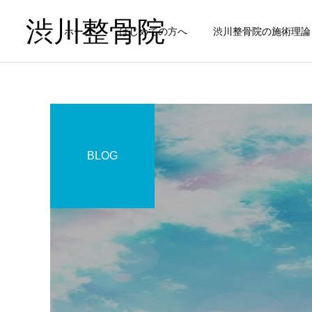
渋川整骨院
ホーム
はじめての方へ
渋川整骨院の施術理論
BLOG
頭痛
健康の考え方
お知らせ
夏バテ・頭痛に繋がる自律
はじめての方へ！
神経の乱れ：こんな症状あ
起立性調節障害
りませんか？