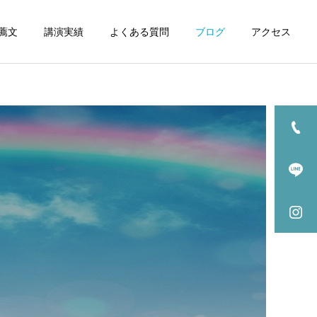
薦文
講演実績
よくある質問
ブログ
アクセス
詳細を見る
自律神経症状
健康の考え方
健康情報
毎日がラクになる体へ。あ
【健康情報】室内外の寒暖
なたはどちらの毎日を選び
差に負けない「自律神経ケ
産後骨盤矯正
ますか？
ア」