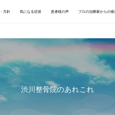
・方針
気になる症状
患者様の声
プロの治療家からの推
肩こり
腰痛
お知らせ
声
はじめまして！
【自律神経と骨格調整（M
式）】
渋川整骨院のあれこれ
子供整体
坐骨神経痛