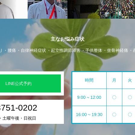
主なお悩み症状
り
腰痛
自律神経症状
起立性調節障害
子供整体
坐骨神経痛
時間
月
火
LINE公式予約
9:00 ~ 12:00
〇
〇
3751-0202
16:00 ~ 19:30
〇
〇
・土曜午後・日祝日