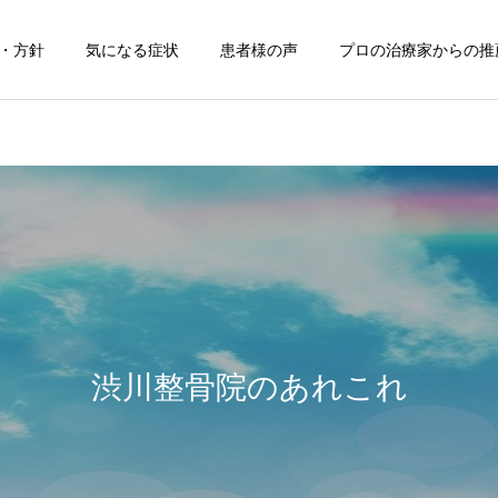
・方針
気になる症状
患者様の声
プロの治療家からの推
肩こり
腰痛
お知らせ
声
はじめまして！
【自律神経と骨格調整（M
式）】
渋川整骨院のあれこれ
子供整体
坐骨神経痛