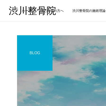
渋川整骨院
ホーム
はじめての方へ
渋川整骨院の施術理論
BLOG
頭痛
健康の考え方
お知らせ
夏バテ・頭痛に繋がる自律
はじめての方へ！
神経の乱れ：こんな症状あ
起立性調節障害
りませんか？