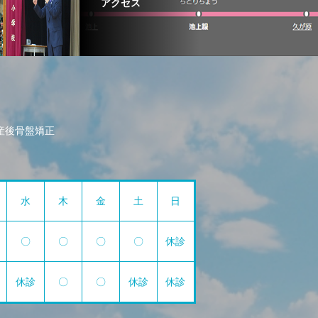
アクセス
産後骨盤矯正
水
木
金
土
日
〇
〇
〇
〇
休診
休診
〇
〇
休診
休診