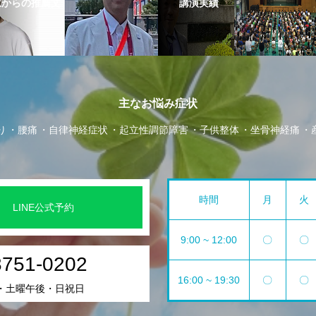
家からの推薦文
講演実績
主なお悩み症状
り
腰痛
自律神経症状
起立性調節障害
子供整体
坐骨神経痛
時間
月
火
LINE公式予約
9:00 ~ 12:00
〇
〇
3751-0202
16:00 ~ 19:30
〇
〇
・土曜午後・日祝日