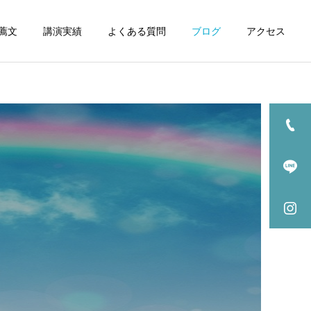
薦文
講演実績
よくある質問
ブログ
アクセス
詳細を見る
自律神経症状
健康の考え方
健康情報
毎日がラクになる体へ。あ
【健康情報】室内外の寒暖
なたはどちらの毎日を選び
差に負けない「自律神経ケ
産後骨盤矯正
ますか？
ア」