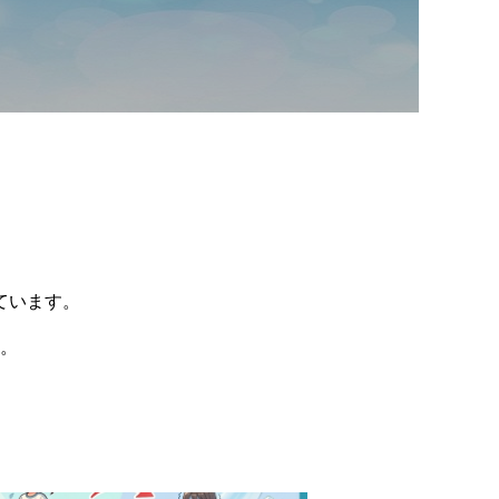
ています。
。