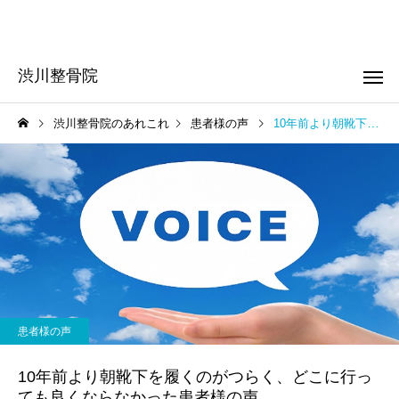
渋川整骨院
渋川整骨院のあれこれ
患者様の声
10年前より朝靴下を履くのがつらく、どこに行っても良くならなかった患者様の声
頭痛
肩こり
お知らせ
お知らせ
はじめての方へ！
はじめまして！
患者様の声
起立性調節障害
子供整体
10年前より朝靴下を履くのがつらく、どこに行っ
ても良くならなかった患者様の声