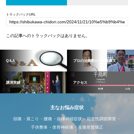
トラックバックURL
この記事へのトラックバックはありません。
Q＆A
プロの治療家からの推薦文
講演実績
アクセス
主なお悩み症状
頭痛
肩こり
腰痛
自律神経症状
起立性調節障害
子供整体
坐骨神経痛
産後骨盤矯正