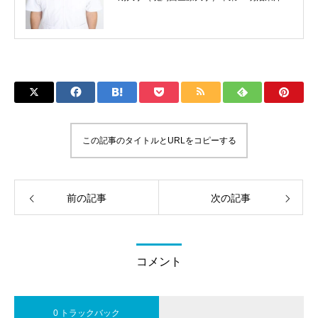
学院専門学校柔整科卒業 ☆放送大学「姿勢と
健康」講師 ☆国家資格 ・鍼灸師 ・柔道整復
師 ☆一般資格 ・姿勢教育指導士 ☆所属協会
・M式整体協会会員 ・一般社団法人 日本姿
勢教育協会会員 ・日本圧鍼会会員
この記事のタイトルとURLをコピーする
前の記事
次の記事
コメント
0 トラックバック