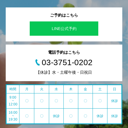
ご予約はこちら
LINE公式予約
電話予約はこちら
03-3751-0202
【休診】水・土曜午後・日祝日
時間
月
火
水
木
金
土
日
9:00
~
〇
〇
〇
〇
〇
〇
休診
12:00
16:00
~
〇
〇
休診
〇
〇
休診
休診
19:30