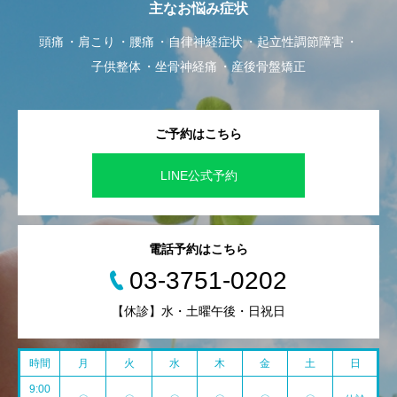
主なお悩み症状
頭痛
肩こり
腰痛
自律神経症状
起立性調節障害
子供整体
坐骨神経痛
産後骨盤矯正
ご予約はこちら
LINE公式予約
電話予約はこちら
03-3751-0202
【休診】水・土曜午後・日祝日
時間
月
火
水
木
金
土
日
9:00