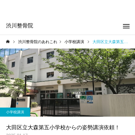
渋川整骨院
渋川整骨院のあれこれ
小学校講演
大田区立大森第五小学校からの姿勢講演依頼！
頭痛
肩こり
お知らせ
お知らせ
はじめての方へ！
はじめまして！
小学校講演
起立性調節障害
子供整体
大田区立大森第五小学校からの姿勢講演依頼！