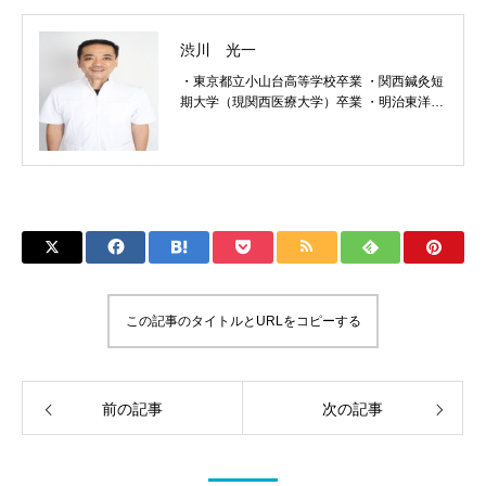
渋川 光一
・東京都立小山台高等学校卒業 ・関西鍼灸短
期大学（現関西医療大学）卒業 ・明治東洋医
学院専門学校柔整科卒業 ☆放送大学「姿勢と
健康」講師 ☆国家資格 ・鍼灸師 ・柔道整復
師 ☆一般資格 ・姿勢教育指導士 ☆所属協会
・M式整体協会会員 ・一般社団法人 日本姿
勢教育協会会員 ・日本圧鍼会会員
この記事のタイトルとURLをコピーする
前の記事
次の記事