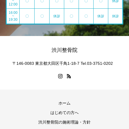
~
〇
〇
〇
〇
〇
〇
休診
12:00
16:00
~
〇
〇
休診
〇
〇
休診
休診
19:30
渋川整骨院
〒146-0083 東京都大田区千鳥1-18-7 Tel.03-3751-0202
ホーム
はじめての方へ
渋川整骨院の施術理論・方針