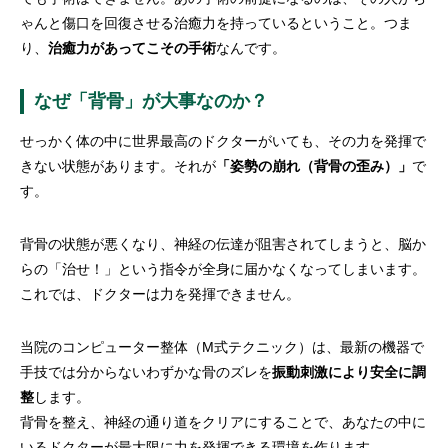
ゃんと傷口を回復させる治癒力を持っているということ。つま
り、
治癒力があってこその手術
なんです。
なぜ「背骨」が大事なのか？
せっかく体の中に世界最高のドクターがいても、その力を発揮で
きない状態があります。それが
「姿勢の崩れ（背骨の歪み）」
で
す。
背骨の状態が悪くなり、神経の伝達が阻害されてしまうと、脳か
らの「治せ！」という指令が全身に届かなくなってしまいます。
これでは、ドクターは力を発揮できません。
当院のコンピューター整体（M式テクニック）は、最新の機器で
手技では分からないわずかな骨のズレを
振動刺激により安全に調
整
します。
背骨を整え、神経の通り道をクリアにすることで、あなたの中に
いるドクターが最大限に力を発揮できる環境を作ります。