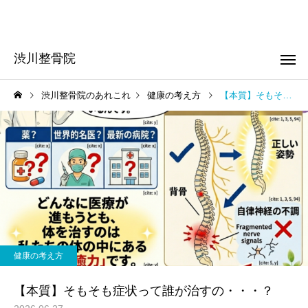
渋川整骨院
渋川整骨院のあれこれ
健康の考え方
【本質】そもそも症状って誰が治すの・・・？
頭痛
肩こり
お知らせ
お知らせ
はじめての方へ！
はじめまして！
健康の考え方
起立性調節障害
子供整体
【本質】そもそも症状って誰が治すの・・・？