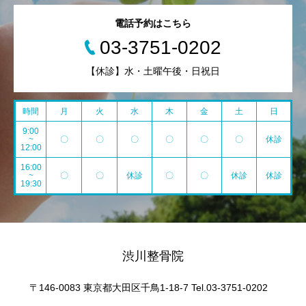
電話予約はこちら
03-3751-0202
【休診】水・土曜午後・日祝日
時間
月
火
水
木
金
土
日
9:00
~
〇
〇
〇
〇
〇
〇
休診
12:00
16:00
~
〇
〇
休診
〇
〇
休診
休診
19:30
渋川整骨院
〒146-0083 東京都大田区千鳥1-18-7 Tel.03-3751-0202