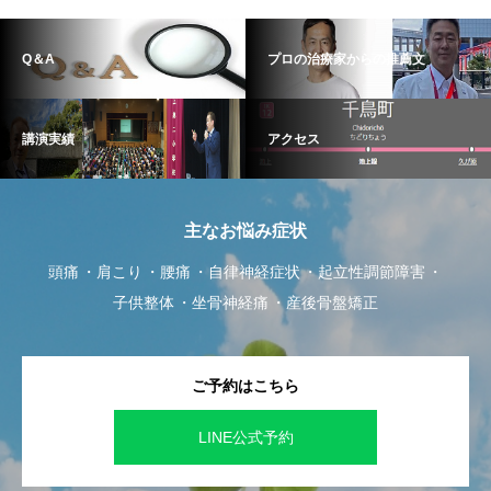
Q＆A
プロの治療家からの推薦文
講演実績
アクセス
主なお悩み症状
頭痛
肩こり
腰痛
自律神経症状
起立性調節障害
子供整体
坐骨神経痛
産後骨盤矯正
ご予約はこちら
LINE公式予約